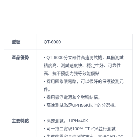
型號
QT-6000
產品優勢
• QT-6000分立器件高速測試機，具備測試
精度高、測試速度快、穩定性好、可靠性
高、抗干擾能力强等效能優點
• 採用四象限電路，可以很好的保護被測元
件。
• 採用懸浮電源和全對稱結構。
• 高速測試滿足UPH56K以上的分選機。
主要特點
• 高速測試， UPH>40K
• 可一拖二實現100% FT+QA並行測試
• 先進的電容高速測試方案，實現CAP+DC