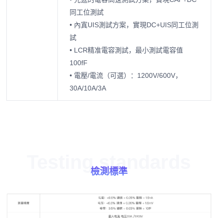
同工位測試
• 內寘UIS測試方案，實現DC+UIS同工位測
試
• LCR精准電容測試，最小測試電容值
100fF
• 電壓/電流（可選）：1200V/600V，
30A/10A/3A
Testing standards
檢測標準