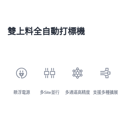
雙上料全自動打標機
懸浮電源
多Site並行
多通道高精度
支援多種擴展