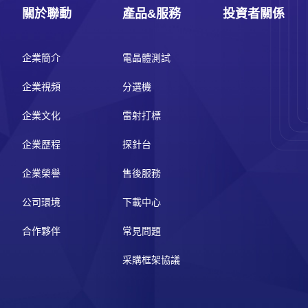
關於聯動
產品&服務
投資者關係
企業簡介
電晶體測試
企業視頻
分選機
企業文化
雷射打標
企業歷程
探針台
企業榮譽
售後服務
公司環境
下載中心
合作夥伴
常見問題
采購框架協議