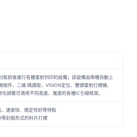
架封裝前後進行各種雷射列印的設備；該設備由兩種自動上
組件、二維 碼讀取、VISION定位、雙頭雷射打標機、
數化調整可適用不同長度、寬度的各種IC引線框架。
高、速度快、穩定性好等特點
SOD等封裝形式的料片打標