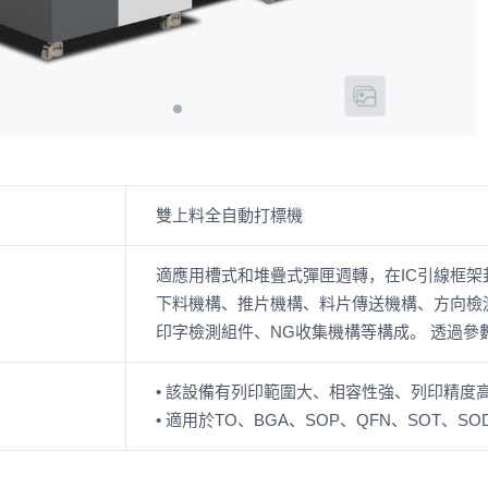
雙上料全自動打標機
適應用槽式和堆疊式彈匣週轉，在IC引線框
下料機構、推片機構、料片傳送機構、方向檢測
印字檢測組件、NG收集機構等構成。 透過參
• 該設備有列印範圍大、相容性強、列印精度
• 適用於TO、BGA、SOP、QFN、SOT、