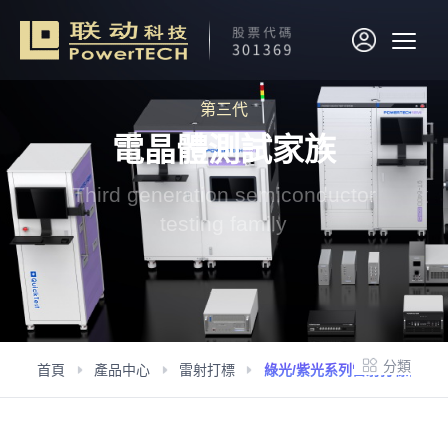
第三代
電晶體測試家族
Third generation semiconductor
testing family
分類
首頁
產品中心
雷射打標
綠光/紫光系列雷射打標機