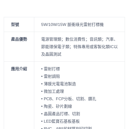
型號
5W/10W/15W 脈衝綠光雷射打標機
產品優勢
電源管理類；數位消費性；音訊類；汽車、
節能環保電子類；特殊專用或客製化類IC以
及晶圓測試
應用介紹
• 雷射打標
• 雷射調阻
• 薄膜光電電池製造
• 微加工處理
• PCB、FCP分板、切割、鑽孔
• 陶瓷、矽片劃線
• 晶圓產品打標、切割
• LED藍寶石基板基板
• PVC、ABS的材質刻印切割