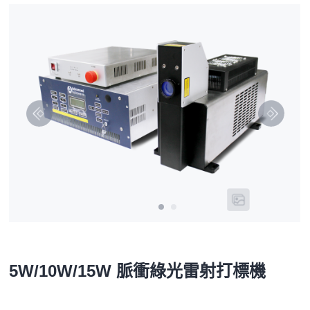
5W/10W/15W 脈衝綠光雷射打標機