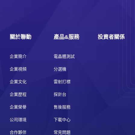
關於聯動
產品&服務
投資者關係
企業簡介
電晶體測試
企業視頻
分選機
企業文化
雷射打標
企業歷程
探針台
企業榮譽
售後服務
公司環境
下載中心
合作夥伴
常見問題