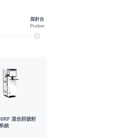
探針台
Prober
600RF 混合訊號射
系統