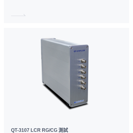
QT-3107 LCR RG/CG 測試