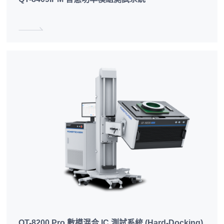
QT-8200 Pro 數模混合 IC 測試系統 (Hard-Docking)