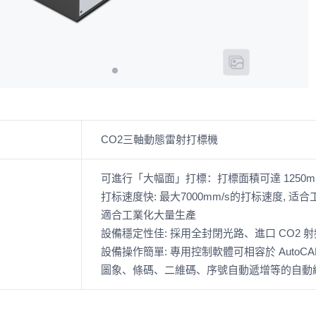
CO2三軸動態雷射打標機
可進行「大幅面」打標：打標面積可達 1250mm
打标速度快: 最大7000mm/s的打标速度, 适
適合工業化大量生產
設備穩定性佳: 採用全封閉光路、進口 CO2
設備操作簡單: 專用控制軟體可相容於 AutoCA
圖象、條碼、二維碼、序號自動遞增等的自動編排