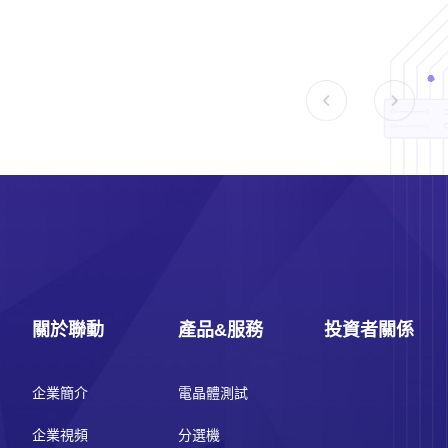
關於聯動
產品&服務
投資者關係
企業簡介
電晶體測試
企業視頻
分選機