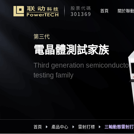
首頁
關於聯
第三代
電晶體測試家族
Third generation semiconductor
testing family
首頁
產品中心
雷射打標
三軸動態雷射打