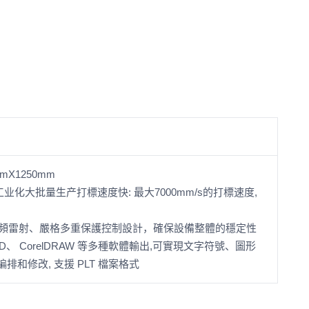
X1250mm
合工业化大批量生产打標速度快: 最大7000mm/s的打標速度,
 射頻雷射、嚴格多重保護控制設計，確保設備整體的穩定性
D、 CorelDRAW 等多種軟體輸出,可實現文字符號、圖形
和修改, 支援 PLT 檔案格式