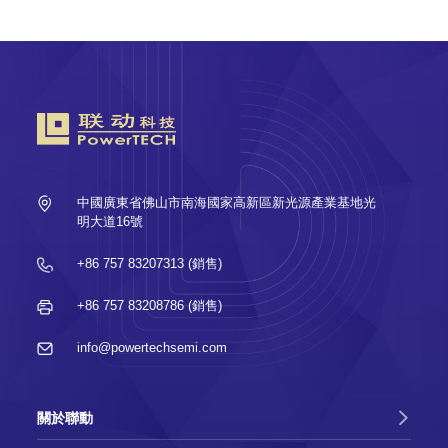
2024-02-21
精彩聯動 | 連結科技與你一起回顧SEMICON
China 2023
2023-07-03
精彩聯動 SEMICON Taiwan 2023落幕的展
會，不落幕的精彩
中國廣東省佛山市南海國家高新區新光源產業基地光
2023-05-19
明大道16號
聯動科技成功參展第五屆SEMI-e深圳國際半
導體展
+86 757 83207313 (銷售)
2022-09-22
+86 757 83208786 (銷售)
2022年9月22日佛山市聯動科技股份有限公司
股票在深圳證券交易所創業板成功上市
info@powertechsemi.com
2021-07-08
聯動科技成功參展SEMICON CHINA 2021
關於聯動