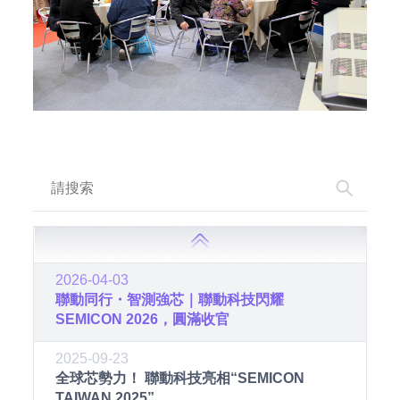
2017-06-16
2017聯動科技類比IC測試技術研討會在西安
積體電路中心圓滿舉辦
2017-03-16
聯動科技成功參展SEMICON CHINA 2017
2016-03-17
聯動科技成功參展SEMICON CHINA 2016
2026-04-03
聯動同行・智測強芯｜聯動科技閃耀
SEMICON 2026，圓滿收官
2025-09-23
全球芯勢力！ 聯動科技亮相“SEMICON
TAIWAN 2025”